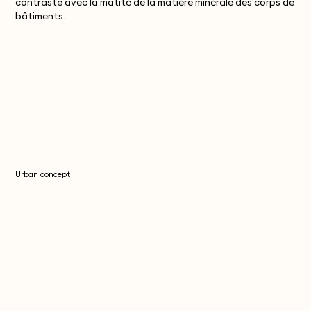
contraste avec la matité de la matière minérale des corps de
bâtiments.
Urban concept