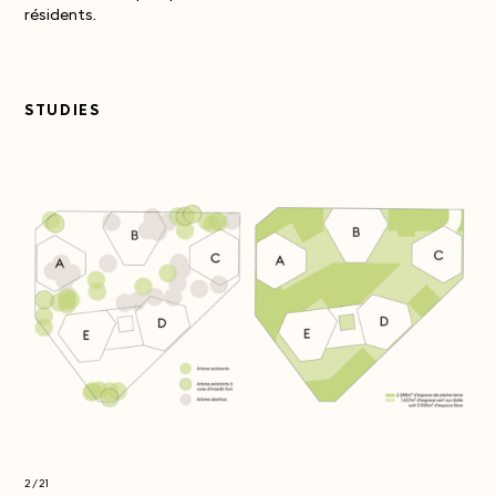
résidents.
STUDIES
2/21
2/2