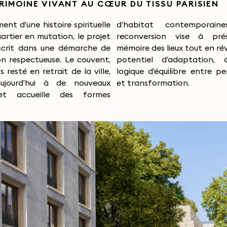
RIMOINE VIVANT AU CŒUR DU TISSU PARISIEN
ent d’une histoire spirituelle
at contemporaines. Cette
uartier en mutation, le projet
sion vise à préserver la
inscrit dans une démarche de
es lieux tout en révélant leur
on respectueuse. Le couvent,
l d’adaptation, dans une
 resté en retrait de la ville,
’équilibre entre permanence
aujourd’hui à de nouveaux
et transformation.
et accueille des formes