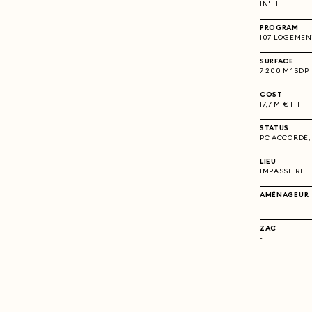
IN'LI
PROGRAM
107 LOGEMENT
SURFACE
7 200 M² SDP
COST
17,7 M € HT
STATUS
PC ACCORDÉ,
LIEU
IMPASSE REIL
AMÉNAGEUR
-
ZAC
-