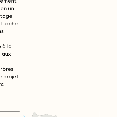
ssement
 en un
itage
’attache
es
 à la
, aux
arbres
e projet
rc