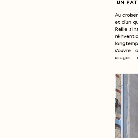
UN PAT
Au croisem
d’habit
et d’un q
reconver
Reille s’
mémoire d
réinventi
potentie
longtemps
logique d
s’ouvre 
usages 