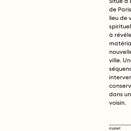
Situé à
de Pari
lieu de
spiritu
à révéle
matéria
nouvell
ville. U
séquenc
interve
conserv
dans un
voisin.
CLIENT