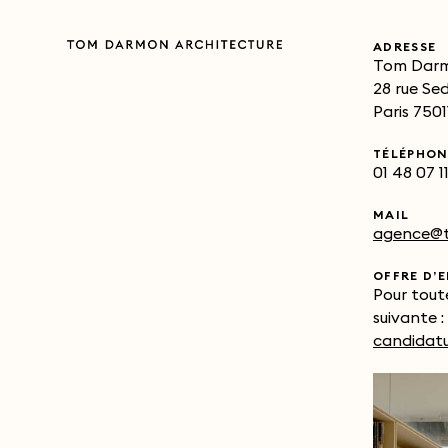
ADRESSE
Tom Darm
28 rue Se
Paris 7501
TÉLÉPHON
01 48 07 11
MAIL
agence@td
OFFRE D’
Pour toute
suivante :
candidatu