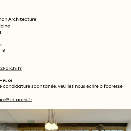
on Architecture
daine
1
E
 16
-archi.fr
EMPLOI
 candidature spontanée, veuillez nous écrire à l’adresse
re@td-archi.fr