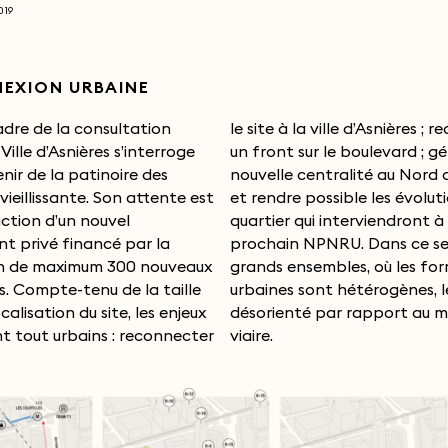
019
EXION URBAINE
adre de la consultation
ville d’Asnières ; reconstituer
Ville d’Asnières s’interroge
ur le boulevard ; générer une
enir de la patinoire des
tralité au Nord de la Ville
 vieillissante. Son attente est
 possible les évolutions du
uction d’un nouvel
nterviendront à travers le
t privé financé par la
PNRU. Dans ce secteur de
on de maximum 300 nouveaux
nsembles, où les formes
. Compte-tenu de la taille
ont hétérogènes, le bâti est
ocalisation du site, les enjeux
é par rapport au maillage
t tout urbains : reconnecter
viaire.