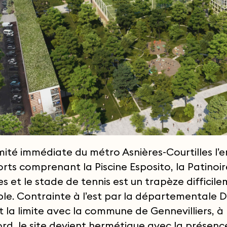
mité immédiate du métro Asnières-Courtilles l’
orts comprenant la Piscine Esposito, la Patinoi
es et le stade de tennis est un trapèze difficil
ble. Contrainte à l’est par la départementale D
 la limite avec la commune de Gennevilliers, à 
ord, le site devient hermétique avec la présenc