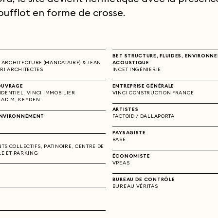
oufflot en forme de crosse.
BET STRUCTURE, FLUIDES, ENVIRONN
ARCHITECTURE (MANDATAIRE) & JEAN
ACOUSTIQUE
TRI ARCHITECTES
INCET INGÉNIERIE
OUVRAGE
ENTREPRISE GÉNÉRALE
DENTIEL, VINCI IMMOBILIER
VINCI CONSTRUCTION FRANCE
, ADIM, KEYDEN
ARTISTES
ENVIRONNEMENT
FACTOID / DALLAPORTA
PAYSAGISTE
BASE
TS COLLECTIFS, PATINOIRE, CENTRE DE
LE ET PARKING
ÉCONOMISTE
VPEAS
BUREAU DE CONTRÔLE
BUREAU VÉRITAS