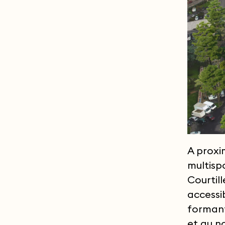
A proxi
multisp
Courtill
accessi
formant
et au n