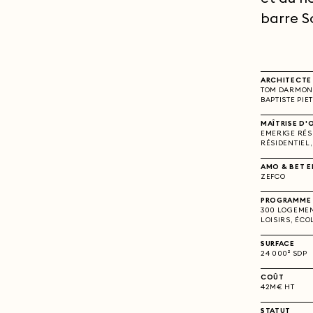
barre S
ARCHITECTE
TOM DARMON 
BAPTISTE PIE
MAÎTRISE D'
EMERIGE RÉSI
RÉSIDENTIEL
AMO & BET 
ZEFCO
PROGRAMME
300 LOGEMEN
LOISIRS, ÉCO
SURFACE
24 000² SDP
COÛT
42M€ HT
STATUT