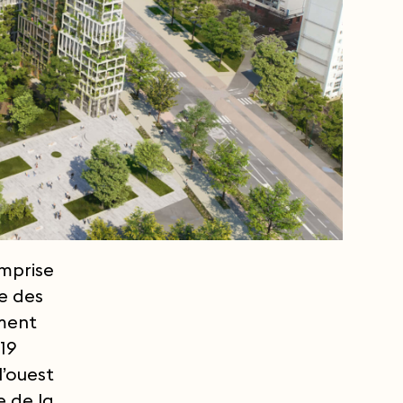
emprise
re des
ement
19
l’ouest
e de la