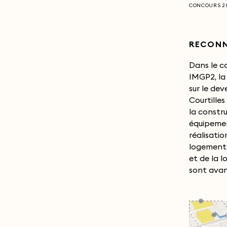
CONCOURS 2
RECONN
Dans le c
le site à la 
IMGP2, la 
un front s
sur le dev
nouvelle cen
Courtilles
et rendre
la constr
quartier qui i
équipemen
prochain N
réalisati
grands e
logements
urbaines s
et de la l
désorient
sont avan