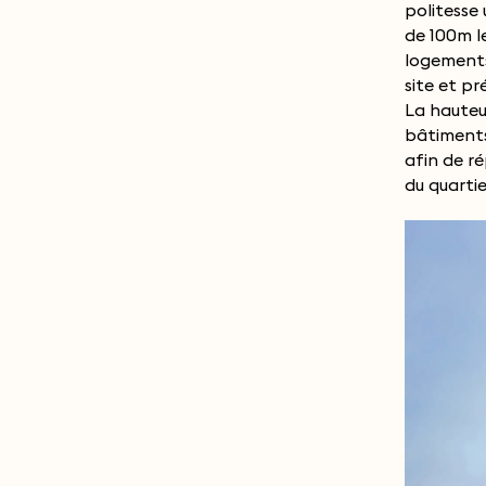
politesse
pour ré
de 100m l
logement 
logements
développ
site et pr
systémat
La hauteu
logements par
bâtiments
des bâti
afin de r
communes
du quartie