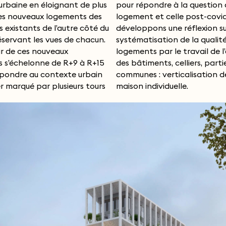
 urbaine en éloignant de plus
pondre à la question du
es nouveaux logements des
et celle post-covid, nous
 existants de l’autre côté du
ons une réflexion sur la
éservant les vues de chacun.
isation de la qualité des
r de ces nouveaux
 le travail de l’épaisseur
 s’échelonne de R+9 à R+15
ments, celliers, parties
épondre au contexte urbain
 : verticalisation de la
r marqué par plusieurs tours
maison individuelle.