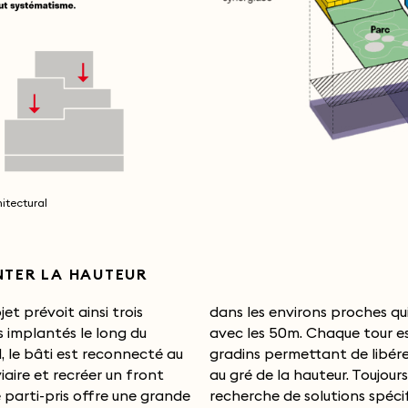
itectural
NTER LA HAUTEUR
et prévoit ainsi trois
irons proches qui flirtent
 implantés le long du
50m. Chaque tour est à
, le bâti est reconnecté au
rmettant de libérer les vues
iaire et recréer un front
la hauteur. Toujours à la
 parti-pris offre une grande
e de solutions spécifiques