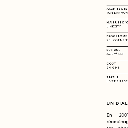
ARCHITECTE
TOM DARMON
MAÎTRISE D'
LINKCITY
PROGRAMME
20 LOGEMENT
SURFACE
3380M² SDP
COÛT
5M € HT
STATUT
LIVRÉ EN 20
UN DIA
En 200
compléte
réaménag
du Marché