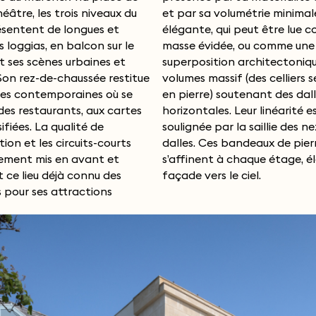
héâtre, les trois niveaux du
a volumétrie minimale,
ésentent de longues et
ui peut être lue comme une
 loggias, en balcon sur le
vidée, ou comme une
t ses scènes urbaines et
tion architectonique de
Son rez-de-chaussée restitue
ssif (des celliers séparatifs
es contemporaines où se
e) soutenant des dalles
des restaurants, aux cartes
ales. Leur linéarité est
sifiées. La qualité de
ar la saillie des nez de
tion et les circuits-courts
Ces bandeaux de pierre
rement mis en avant et
à chaque étage, élançant la
 ce lieu déjà connu des
façade vers le ciel.
 pour ses attractions