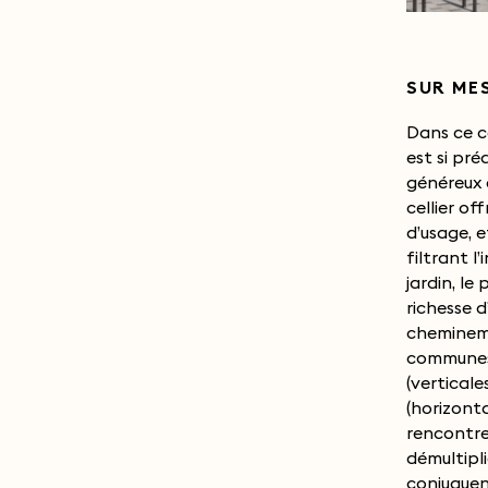
SUR ME
Dans ce c
partagés.
est si pré
thème de 
généreux 
l’émergenc
cellier of
singularise
d’usage, 
de la vi
filtrant l
omniprésen
jardin, le
chaque 
richesse d
diversité d’
chemineme
privatifs
communes 
patios, jardin
(verticale
du bâtiment
(horizonta
qui évoluera 
rencontre
qui pour
démultipli
conjuguen