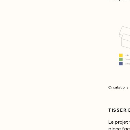
Circulations
TISSER 
Le projet 
éphémères
place fac
présence p