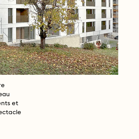
re
eau
ents et
pectacle