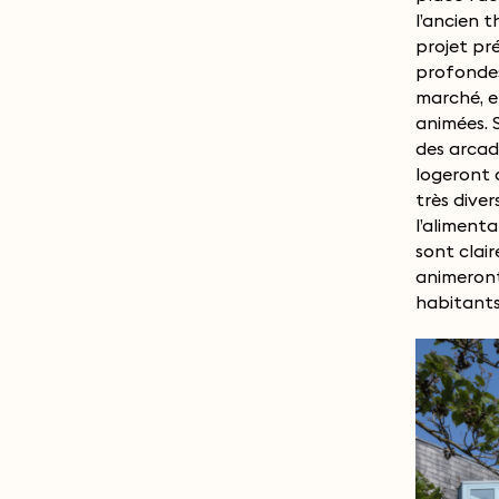
l’ancien t
et par s
projet pr
élégante, q
profondes
masse é
marché, e
superposi
animées. 
volumes ma
des arcad
en pierr
logeront 
horizont
très diver
soulignée p
l’alimenta
dalles. 
sont clai
s’affinent 
animeront
habitants