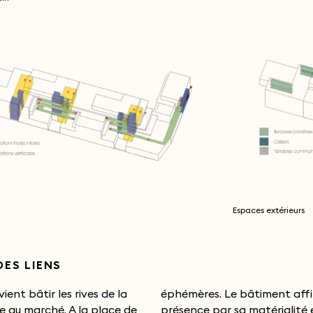
Espaces extérieurs
DES LIENS
vient bâtir les rives de la
. Le bâtiment affirme sa
e au marché. A la place de
ar sa matérialité en pierre