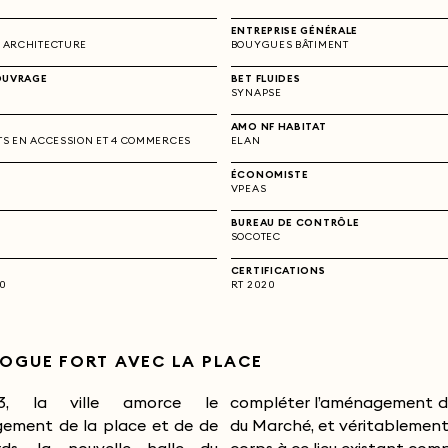
ENTREPRISE GÉNÉRALE
 ARCHITECTURE
BOUYGUES BÂTIMENT
OUVRAGE
BET FLUIDES
SYNAPSE
AMO NF HABITAT
S EN ACCESSION ET 4 COMMERCES
ELAN
ÉCONOMISTE
VPEAS
BUREAU DE CONTRÔLE
SOCOTEC
CERTIFICATIONS
20
RT 2020
LOGUE FORT AVEC LA PLACE
3, la ville amorce le
r l’aménagement de la place
ement de la place et de de
, et véritablement redonner