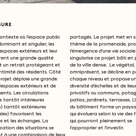
SURE
ontexte où l’espace public
 Le projet met en scène le
dominant et singulier, les
la promenade, propice à
espaces extérieurs et leur
e d’une vie sociale et qui
frent une grande qualité
 ce projet bâti en plein cœur
et un retrait protégeant et
lle dense. Le végétal,
’intimité des résidents. Côté
t, se décline en paysages à
 projet déploie une grande
niveau et propose une
’espaces extérieurs et de
échelles et de lieux : jardins
nts. Les circulations
 ou communs, potagers,
tantôt intérieures
ets, terrasses. L’intériorité
s) tantôt extérieures
 forme un paysage habité
les) favorisent les
selon la vie des habitants
s et les échanges. La
ront pleinement se
cation des situations se
l’approprier et l’investir.
t à une combinaison de lieux