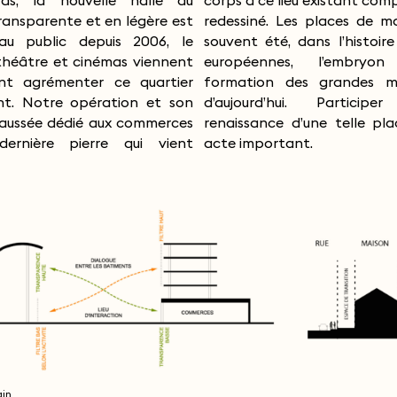
ds, la nouvelle halle du
e lieu existant complètement
ansparente et en légère est
é. Les places de marché ont
au public depuis 2006, le
té, dans l’histoire des villes
théâtre et cinémas viennent
nnes, l’embryon de la
nt agrémenter ce quartier
n des grandes métropoles
ant. Notre opération et son
rd’hui. Participer à la
haussée dédié aux commerces
ce d’une telle place est un
ernière pierre qui vient
acte important.
ain