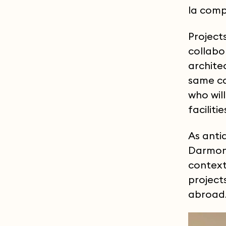
la comp
Project
collabo
archite
same ca
who wil
facilitie
As antid
Darmon 
context.
project
abroad