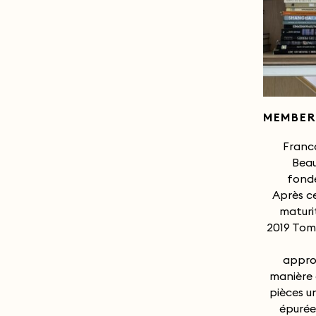
MEMBER
Franc
Beau
fonde
Après ce
maturi
2019 Tom
approc
manière 
pièces u
épurée