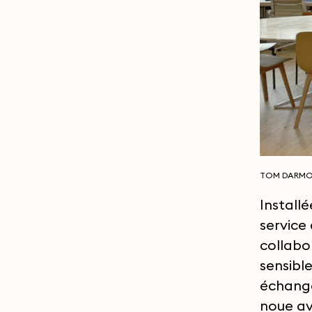
TOM DARMO
Install
service
collabo
sensibl
échange
noue av