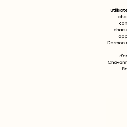
utilisa
chan
con
chacun
app
Darmon a
d'a
Chavanne
Ba