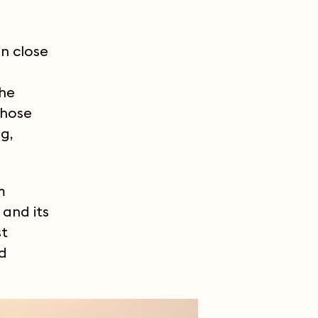
in close
the
those
g,
m
and its
st
nd