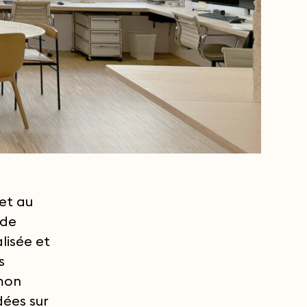
et au
 de
lisée et
s
rmon
dées sur